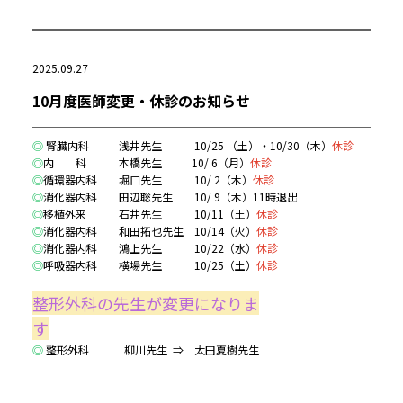
2025.09.27
10月度医師変更・休診のお知らせ
◎
腎臓内科 浅井先生
10/25 （土）・10/30（木）
休診
◎
内 科 本橋先生 10/ 6（月）
休診
◎
循環器内科 堀口先生 10/ 2（木）
休診
◎
消化器内科 田辺聡先生 10/ 9（木）11時退出
◎
移植外来 石井先生 10/11（土）
休診
◎
消化器内科 和田拓也先生 10/14（火）
休診
◎
消化器内科 鴻上先生 10/22（水）
休診
◎
呼吸器内科 横場先生 10/25（土）
休診
整形外科の先生が変更になりま
す
◎
整形外科
柳川先生 ⇒ 太田夏樹先生