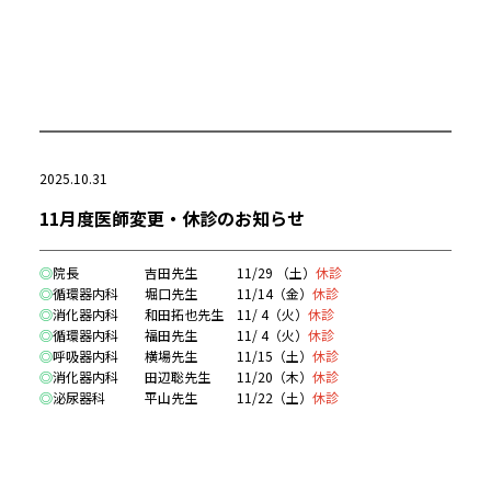
2025.10.31
11月度医師変更・休診のお知らせ
◎
院長 吉田先生
11/29 （土）
休診
◎
循環器内科 堀口先生 11/14（金）
休診
◎
消化器内科 和田拓也先生 11/ 4（火）
休診
◎
循環器内科 福田先生 11/ 4（火）
休診
◎
呼吸器内科 横場先生 11/15（土）
休診
◎
消化器内科 田辺聡先生 11/20（木）
休診
◎
泌尿器科 平山先生 11/22（土）
休診